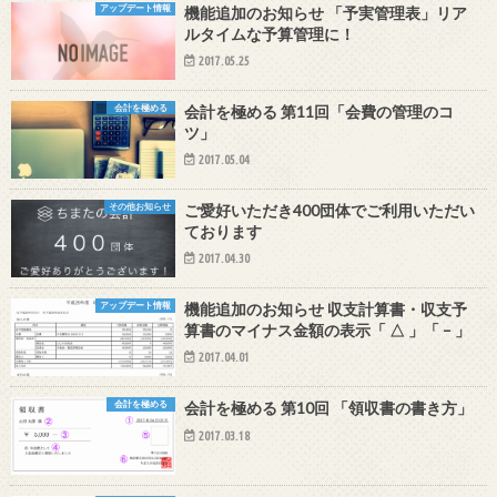
アップデート情報
機能追加のお知らせ 「予実管理表」リア
ルタイムな予算管理に！
2017.05.25
会計を極める
会計を極める 第11回「会費の管理のコ
ツ」
2017.05.04
その他お知らせ
ご愛好いただき400団体でご利用いただい
ております
2017.04.30
アップデート情報
機能追加のお知らせ 収支計算書・収支予
算書のマイナス金額の表示「 △ 」「 – 」
2017.04.01
会計を極める
会計を極める 第10回 「領収書の書き方」
2017.03.18