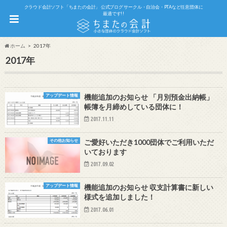
クラウド会計ソフト「ちまたの会計」 公式ブログ サークル・自治会・PTAなど任意団体に
最適です!!
ホーム
2017年
2017年
アップデート情報
機能追加のお知らせ 「月別預金出納帳」
帳簿を月締めしている団体に！
2017.11.11
その他お知らせ
ご愛好いただき1000団体でご利用いただ
いております
2017.09.02
アップデート情報
機能追加のお知らせ 収支計算書に新しい
様式を追加しました！
2017.06.01