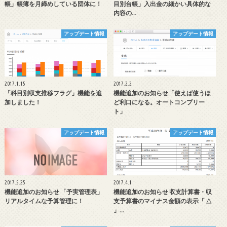
帳」帳簿を月締めしている団体に！
目別台帳」入出金の細かい具体的な
内容の…
アップデート情報
アップデート情報
2017.1.15
2017.2.2
「科目別収支推移フラグ」機能を追
機能追加のお知らせ「使えば使うほ
加しました！
ど利口になる。オートコンプリー
ト」
アップデート情報
アップデート情報
2017.5.25
2017.4.1
機能追加のお知らせ 「予実管理表」
機能追加のお知らせ 収支計算書・収
リアルタイムな予算管理に！
支予算書のマイナス金額の表示「 △
」…