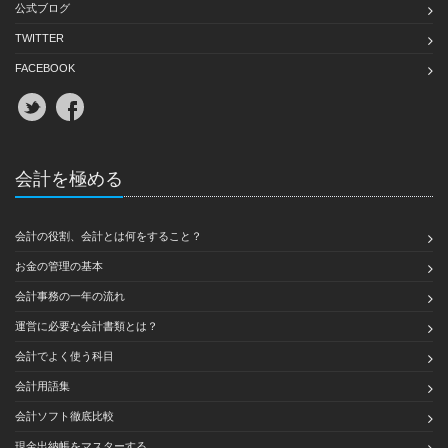
公式ブログ
TWITTER
FACEBOOK
会計を極める
会計の役割、会計とは何をすること？
お金の管理の基本
会計事務の一年の流れ
運営に必要な会計書類とは？
会計でよく使う科目
会計用語集
会計ソフト徹底比較
現金出納帳をマスターする