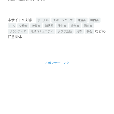
本サイトの対象 :
サークル
スポーツクラブ
自治会
町内会
PTA
父母会
後援会
消防団
子供会
青年会
同窓会
などの
ボランティア
地域コミュニティ
クラブ活動
お寺
教会
任意団体
スポンサーリンク