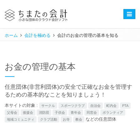
Toggle
naviga
ホーム
会計を極める
会計のお金の管理の基本を知る
お金の管理の基本
任意団体(非営利団体)の安全で正確なお金を管理す
るための基本的なことを知りましょう！
本サイトの対象 :
サークル
スポーツクラブ
自治会
町内会
PTA
父母会
後援会
消防団
子供会
青年会
同窓会
ボランティア
などの任意団体
地域コミュニティ
クラブ活動
お寺
教会