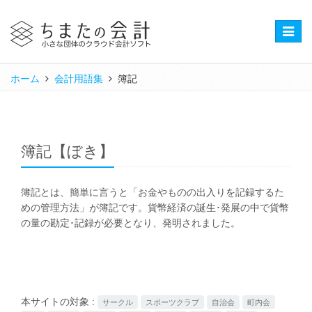
Toggle
naviga
ホーム
会計用語集
簿記
簿記【ぼき】
簿記とは、簡単に言うと「お金やものの出入りを記録するた
めの管理方法」が簿記です。貨幣経済の誕生･発展の中で貨幣
の量の勘定･記録が必要となり、発明されました。
本サイトの対象 :
サークル
スポーツクラブ
自治会
町内会