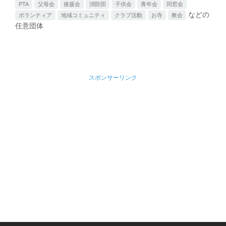
PTA
父母会
後援会
消防団
子供会
青年会
同窓会
などの
ボランティア
地域コミュニティ
クラブ活動
お寺
教会
任意団体
スポンサーリンク