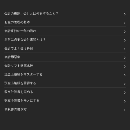
会計の役割、会計とは何をすること？
お金の管理の基本
会計事務の一年の流れ
運営に必要な会計書類とは？
会計でよく使う科目
会計用語集
会計ソフト徹底比較
現金出納帳をマスターする
預金出納帳を習得する
収支計算書を究める
収支予算書をモノにする
領収書の書き方